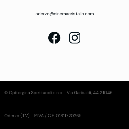
oderzo@cinemacristallo.com
© Opitergina Spettacoli s.n.c - Via Garibaldi, 44 31046
Oderzo (TV) - P.IVA / C.F. 01811720265