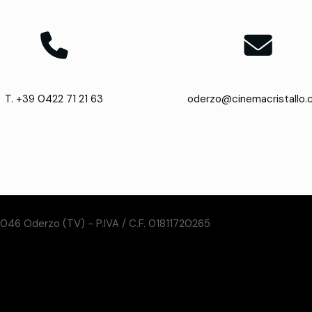
T. +39 0422 71 21 63
oderzo@cinemacristallo
31046 Oderzo (TV) - P.IVA / C.F. 01811720265