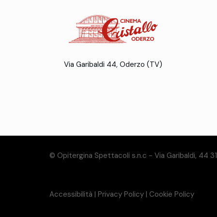
Via Garibaldi 44, Oderzo (TV)
© Opitergina Spettacoli s.n.c - Via Garibaldi, 44 
Accessibilità
|
Privacy Policy
|
Cookie Policy