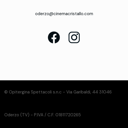
oderzo@cinemacristallo.com
© Opitergina Spettacoli s.n.c - Via Garibaldi, 44 31046
Oderzo (TV) - P.IVA / C.F. 01811720265