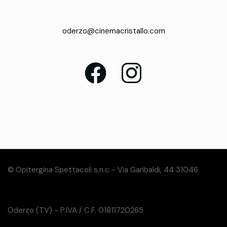
oderzo@cinemacristallo.com
© Opitergina Spettacoli s.n.c - Via Garibaldi, 44 31046
Oderzo (TV) - P.IVA / C.F. 01811720265