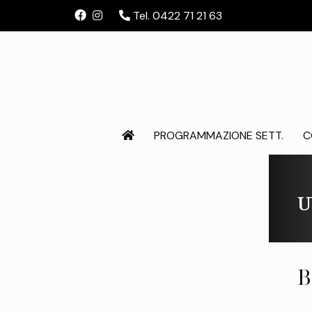
Tel. 0422 71 21 63
PROGRAMMAZIONE SETT.
C
U
B