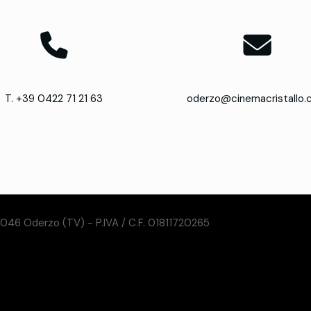
T. +39 0422 71 21 63
oderzo@cinemacristallo
31046 Oderzo (TV) - P.IVA / C.F. 01811720265