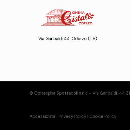
Via Garibaldi 44, Oderzo (TV)
© Opitergina Spettacoli s.n.c - Via Garibaldi, 44 
Accessibilità
|
Privacy Policy
|
Cookie Policy