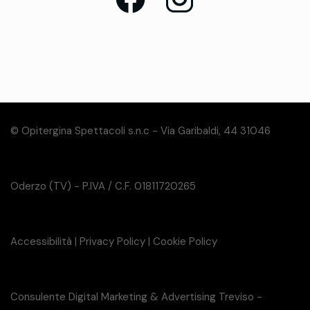
© Opitergina Spettacoli s.n.c - Via Garibaldi, 44 31046
Oderzo (TV) - P.IVA / C.F. 01811720265
Accessibilità
|
Privacy Policy
|
Cookie Policy
Consulente Digital Marketing & Advertising Treviso -