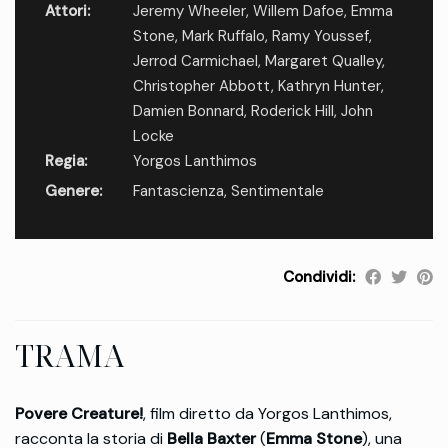
Attori:
Jeremy Wheeler
,
Willem Dafoe
,
Emma
Stone
,
Mark Ruffalo
,
Ramy Youssef
,
Jerrod Carmichael
,
Margaret Qualley
,
Christopher Abbott
,
Kathryn Hunter
,
Damien Bonnard
,
Roderick Hill
,
John
Locke
Regia:
Yorgos Lanthimos
Genere:
Fantascienza
,
Sentimentale
Condividi:
TRAMA
Povere Creature!
, film diretto da Yorgos Lanthimos,
racconta la storia di
Bella Baxter
(
Emma Stone
), una