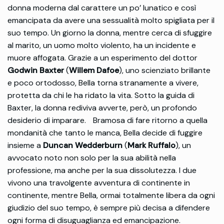
donna moderna dal carattere un po’ lunatico e così
emancipata da avere una sessualità molto spigliata per il
suo tempo. Un giorno la donna, mentre cerca di sfuggire
al marito, un uomo molto violento, ha un incidente e
muore affogata. Grazie a un esperimento del dottor
Godwin Baxter
(
Willem Dafoe
), uno scienziato brillante
e poco ortodosso, Bella torna stranamente a vivere,
protetta da chi le ha ridato la vita. Sotto la guida di
Baxter, la donna rediviva avverte, però, un profondo
desiderio di imparare. Bramosa di fare ritorno a quella
mondanità che tanto le manca, Bella decide di fuggire
insieme a
Duncan Wedderburn
(
Mark Ruffalo
), un
avvocato noto non solo per la sua abilità nella
professione, ma anche per la sua dissolutezza. I due
vivono una travolgente avventura di continente in
continente, mentre Bella, ormai totalmente libera da ogni
giudizio del suo tempo, è sempre più decisa a difendere
ogni forma di disuguaglianza ed emancipazione.