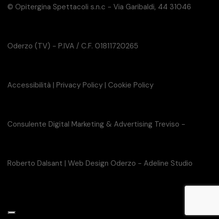
© Opitergina Spettacoli s.n.c - Via Garibaldi, 44 31046
Oderzo (TV) - P.IVA / C.F. 01811720265
Accessibilità
|
Privacy Policy
|
Cookie Policy
Consulente Digital Marketing & Advertising Treviso -
Roberto Dalsant
|
Web Design Oderzo - Adeline Studio