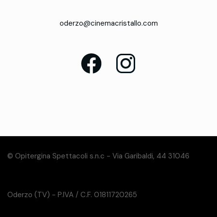
oderzo@cinemacristallo.com
© Opitergina Spettacoli s.n.c - Via Garibaldi, 44 31046
Oderzo (TV) - P.IVA / C.F. 01811720265