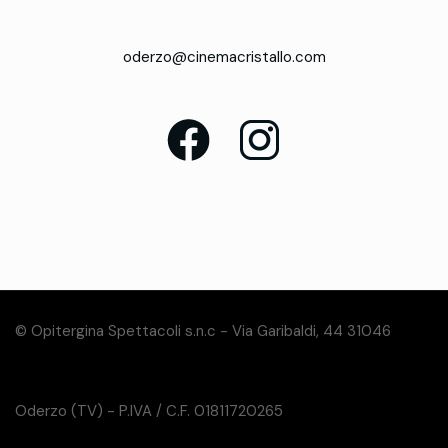
oderzo@cinemacristallo.com
© Opitergina Spettacoli s.n.c - Via Garibaldi, 44 31046
Oderzo (TV) - P.IVA / C.F. 01811720265