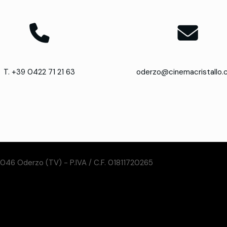
T. +39 0422 71 21 63
oderzo@cinemacristallo
31046 Oderzo (TV) - P.IVA / C.F. 01811720265