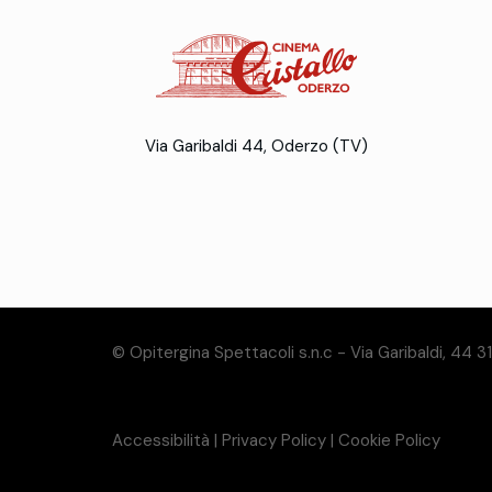
Via Garibaldi 44, Oderzo (TV)
© Opitergina Spettacoli s.n.c - Via Garibaldi, 44 
Accessibilità
|
Privacy Policy
|
Cookie Policy