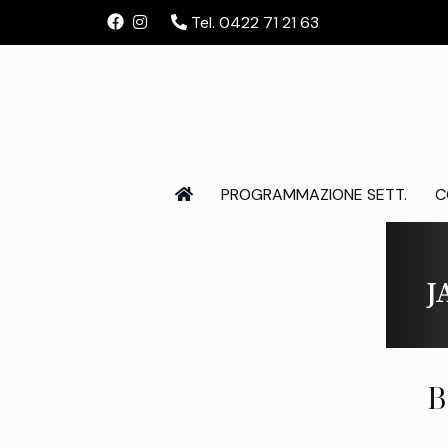
Tel. 0422 71 21 63
PROGRAMMAZIONE SETT.
C
J
B