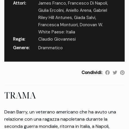
Attori:
James Franco
,
Francesco Di Napoli
,
Giulia Ercolini
,
Aniello Arena
,
Gabriel
Riley Hill Antunes
,
Giada Salvi
,
Francesca Montuori
,
Donovan W.
White Paese: Italia
Regia:
Claudio Giovannesi
Genere:
Drammatico
Condividi:
TRAMA
Dean Barry, un veterano americano che ha avuto una
relazione con una ragazza napoletana durante la
seconda guerra mondiale, ritorna in Italia, a Napoli,