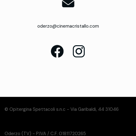
oderzo@cinemacristallo.com
© Opitergina Spettacoli s.n.c - Via Garibaldi, 44 31046
Oderzo (TV) - P.IVA / C.F. 01811720265