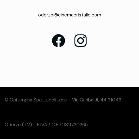
oderzo@cinemacristallo.com
© Opitergina Spettacoli s.n.c - Via Garibaldi, 44 31046
Oderzo (TV) - P.IVA / C.F. 01811720265