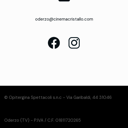
oderzo@cinemacristallo.com
© Opitergina Spettacoli s.n.c - Via Garibaldi, 44 31046
Oderzo (TV) - P.IVA / C.F. 01811720265