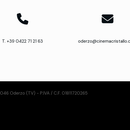
T. +39 0422 71 21 63
oderzo@cinemacristallo
31046 Oderzo (TV) - P.IVA / C.F. 01811720265