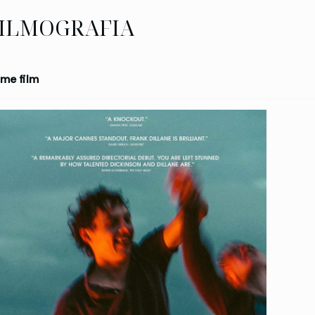
ILMOGRAFIA
me film