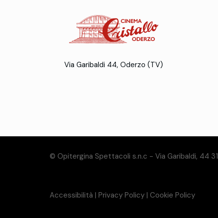
Via Garibaldi 44, Oderzo (TV)
© Opitergina Spettacoli s.n.c - Via Garibaldi, 44 
Accessibilità
|
Privacy Policy
|
Cookie Policy