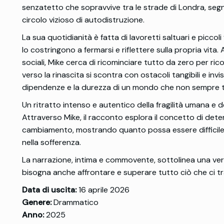
senzatetto che sopravvive tra le strade di Londra, segn
circolo vizioso di autodistruzione.
La sua quotidianità è fatta di lavoretti saltuari e piccol
lo costringono a fermarsi e riflettere sulla propria vita. A
sociali, Mike cerca di ricominciare tutto da zero per ric
verso la rinascita si scontra con ostacoli tangibili e invisib
dipendenze e la durezza di un mondo che non sempre t
Un ritratto intenso e autentico della fragilità umana e 
Attraverso Mike, il racconto esplora il concetto di deter
cambiamento, mostrando quanto possa essere difficile re
nella sofferenza.
La narrazione, intima e commovente, sottolinea una ve
bisogna anche affrontare e superare tutto ciò che ci tr
Data di uscita:
16 aprile 2026
Genere:
Drammatico
Anno:
2025