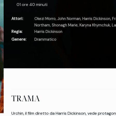
01 ore 40 minuti
Attori:
Okezi Morro
,
John Norman
,
Harris Dickinson
,
Fr
Northam
,
Shonagh Marie
,
Karyna Khymchuk
,
La
Regia:
Harris Dickinson
Genere:
Drammatico
TRAMA
Urchin, il film diretto da Harris Dickinson, vede protagoni