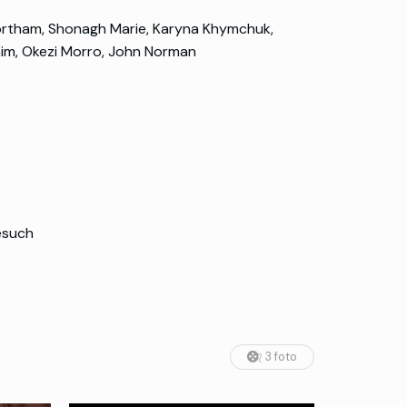
ortham, Shonagh Marie, Karyna Khymchuk,
him, Okezi Morro, John Norman
mesuch
3 foto