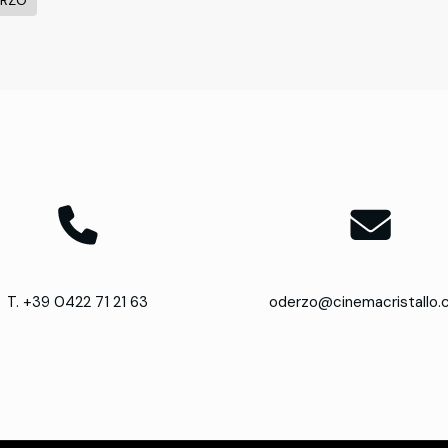
ERZO
T. +39 0422 71 21 63
oderzo@cinemacristallo