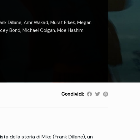
ank Dillane
,
Amr Waked
,
Murat Erkek
,
Megan
cey Bond
,
Michael Colgan
,
Moe Hashim
Condividi:
sta della storia di Mike (Frank Dillane), un