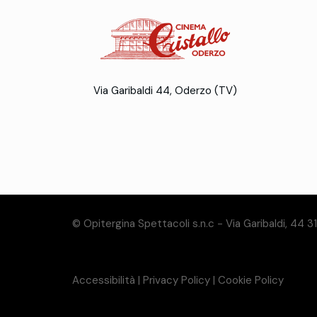
Via Garibaldi 44, Oderzo (TV)
© Opitergina Spettacoli s.n.c - Via Garibaldi, 44 
Accessibilità
|
Privacy Policy
|
Cookie Policy