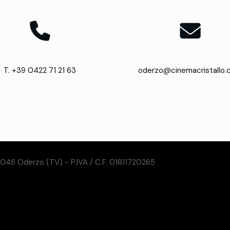
T. +39 0422 71 21 63
oderzo@cinemacristallo
31046 Oderzo (TV) - P.IVA / C.F. 01811720265