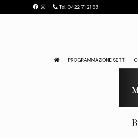
Tel. 0422 71 21 63
PROGRAMMAZIONE SETT.
C
M
B