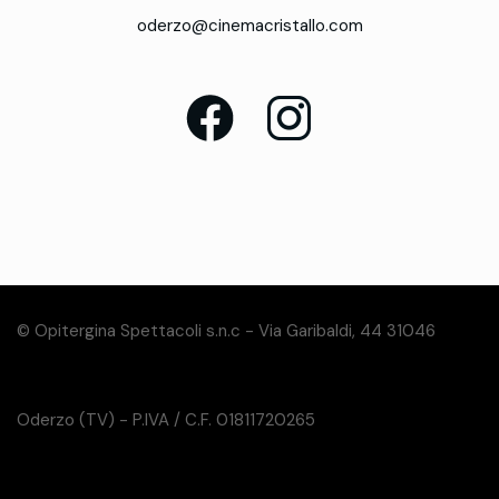
oderzo@cinemacristallo.com
© Opitergina Spettacoli s.n.c - Via Garibaldi, 44 31046
Oderzo (TV) - P.IVA / C.F. 01811720265