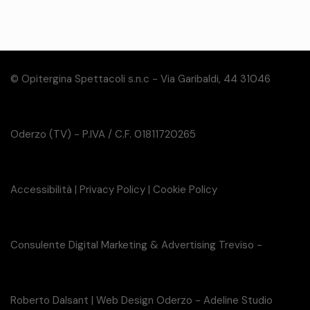
© Opitergina Spettacoli s.n.c - Via Garibaldi, 44 31046
Oderzo (TV) - P.IVA / C.F. 01811720265
Accessibilità
|
Privacy Policy
|
Cookie Policy
Consulente Digital Marketing & Advertising Treviso -
Roberto Dalsant
|
Web Design Oderzo - Adeline Studio