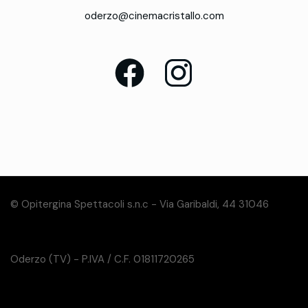
oderzo@cinemacristallo.com
© Opitergina Spettacoli s.n.c - Via Garibaldi, 44 31046
Oderzo (TV) - P.IVA / C.F. 01811720265