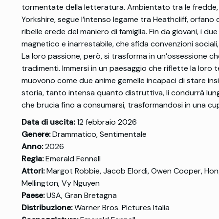
tormentate della letteratura. Ambientato tra le fredde,
Yorkshire, segue l’intenso legame tra Heathcliff, orfan
ribelle erede del maniero di famiglia. Fin da giovani, i 
magnetico e inarrestabile, che sfida convenzioni sociali, di
La loro passione, però, si trasforma in un’ossessione c
tradimenti. Immersi in un paesaggio che riflette la loro 
muovono come due anime gemelle incapaci di stare insi
storia, tanto intensa quanto distruttiva, li condurrà lu
che brucia fino a consumarsi, trasformandosi in una cupa 
Data di uscita:
12 febbraio 2026
Genere:
Drammatico, Sentimentale
Anno:
2026
Regia:
Emerald Fennell
Attori:
Margot Robbie, Jacob Elordi, Owen Cooper, Hong 
Mellington, Vy Nguyen
Paese:
USA, Gran Bretagna
Distribuzione:
Warner Bros. Pictures Italia