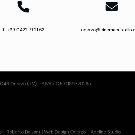
T. +39 0422 71 21 63
oderzo@cinemacristallo
31046 Oderzo (TV) - P.IVA / C.F. 01811720265
so - Roberto Dalsant
|
Web Design Oderzo - Adeline Studio