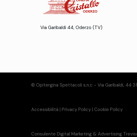
Via Garibaldi 44, Oderzo (TV)
© Opitergina Spettacoli s.n.c - Via Garibaldi, 44 
Accessibilità
|
Privacy Policy
|
Cookie Policy
Consulente Digital Marketing & Advertising Trevi