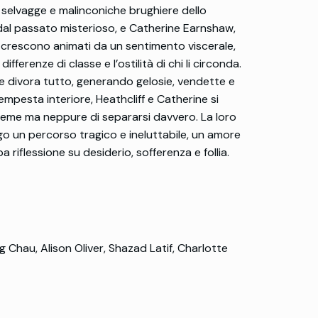
 selvagge e malinconiche brughiere dello
o dal passato misterioso, e Catherine Earnshaw,
due crescono animati da un sentimento viscerale,
fferenze di classe e l’ostilità di chi li circonda.
he divora tutto, generando gelosie, vendette e
tempesta interiore, Heathcliff e Catherine si
eme ma neppure di separarsi davvero. La loro
ngo un percorso tragico e ineluttabile, un amore
riflessione su desiderio, sofferenza e follia.
Chau, Alison Oliver, Shazad Latif, Charlotte