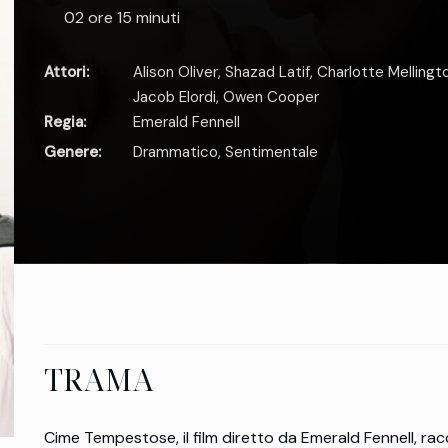
02 ore 15 minuti
Attori:
Alison Oliver
,
Shazad Latif
,
Charlotte Mellingt
Jacob Elordi
,
Owen Cooper
Regia:
Emerald Fennell
Genere:
Drammatico
,
Sentimentale
TRAMA
Cime Tempestose, il film diretto da Emerald Fennell, rac