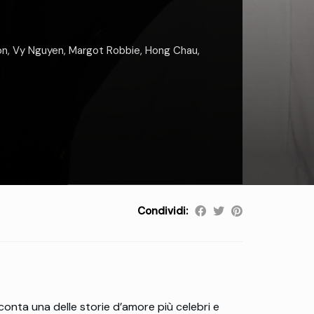
on
,
Vy Nguyen
,
Margot Robbie
,
Hong Chau
,
Condividi:
conta una delle storie d’amore più celebri e