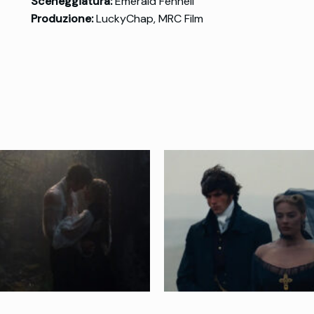
Sceneggiatura:
Emerald Fennell
Produzione:
LuckyChap, MRC Film