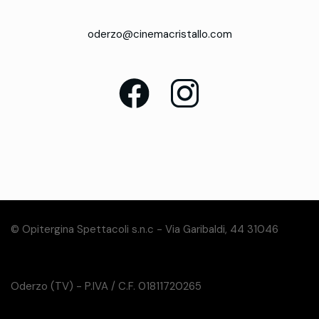
oderzo@cinemacristallo.com
© Opitergina Spettacoli s.n.c - Via Garibaldi, 44 31046
Oderzo (TV) - P.IVA / C.F. 01811720265