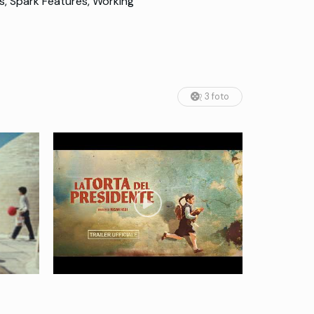
s, Spark Features, Working
3 foto