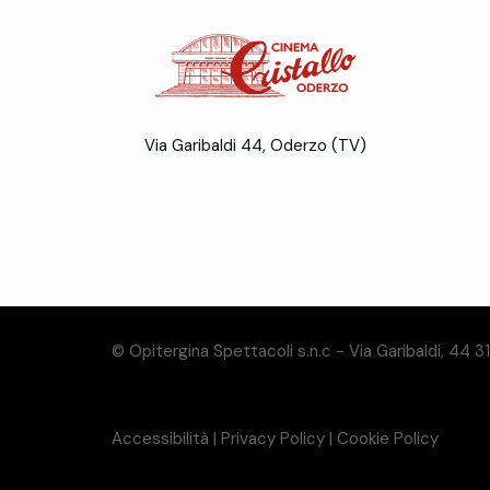
Via Garibaldi 44, Oderzo (TV)
© Opitergina Spettacoli s.n.c - Via Garibaldi, 44 
Accessibilità
|
Privacy Policy
|
Cookie Policy