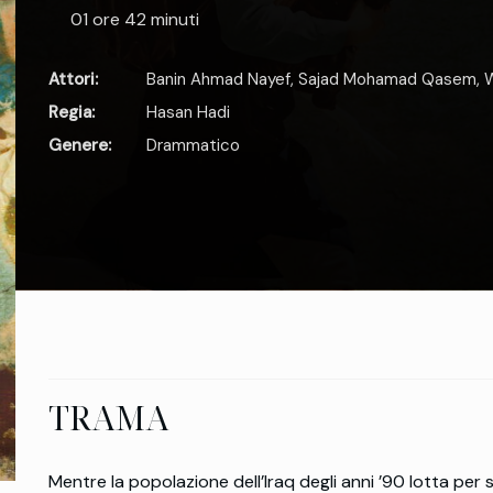
01 ore 42 minuti
Attori:
Banin Ahmad Nayef
,
Sajad Mohamad Qasem
,
W
Regia:
Hasan Hadi
Genere:
Drammatico
TRAMA
Mentre la popolazione dell’Iraq degli anni ’90 lotta per s