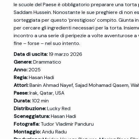
le scuole del Paese è obbligatorio preparare una torta 
Saddam Hussein. Nonostante le sue preghiere di non esse
sorteggiata per questo ‘prestigioso’ compito. Giunta in 
per cercare gli ingredienti necessari per la torta. Insie
incontro a una serie di peripezie a volte avventurose a
fine – forse – nel suo intento.
Data di uscita:
19 marzo 2026
Genere:
Drammatico
Anno:
2025
Regia:
Hasan Hadi
Attori:
Banin Ahmad Nayef, Sajad Mohamad Qasem, Wahe
Paese:
Irak, Qatar, USA
Durata:
102 min
Distribuzione:
Lucky Red
Sceneggiatura:
Hasan Hadi
Fotografia:
Tudor Vladimir Panduru
Montaggio:
Andu Radu