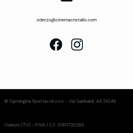
oderzo@cinemacristallo.com
© Opitergina Spettacoli s.n.c - Via Garibaldi, 44 31046
Oderzo (TV) - P.IVA / C.F. 01811720265