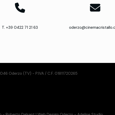
T. +39 0422 71 21 63
oderzo@cinemacristallo
31046 Oderzo (TV) - P.IVA / C.F. 01811720265
so - Roberto Dalsant
|
Web Design Oderzo - Adeline Studio