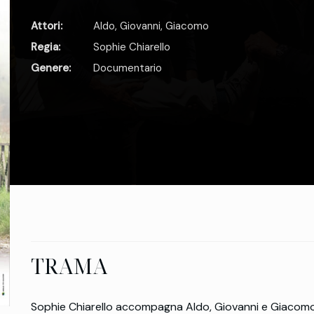
Attori:
Aldo
,
Giovanni
,
Giacomo
Regia:
Sophie Chiarello
Genere:
Documentario
TRAMA
Sophie Chiarello accompagna Aldo, Giovanni e Giacomo in