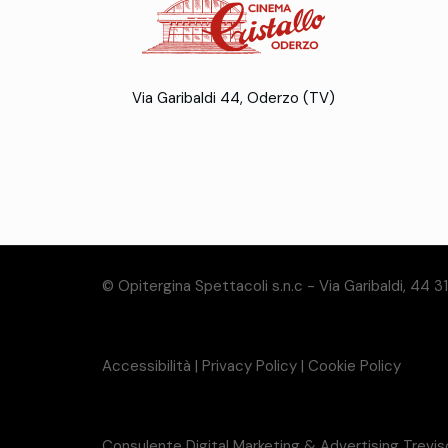
Via Garibaldi 44, Oderzo (TV)
© Opitergina Spettacoli s.n.c - Via Garibaldi, 44 
Accessibilità
|
Privacy Policy
|
Cookie Policy
Consulente Digital Marketing & Advertising Trevi