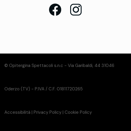
© Opitergina Spettacoli s.n.c - Via Garibaldi, 44 31046
Oderzo (TV) - P.IVA / C.F. 01811720265
Accessibilità
|
Privacy Policy
|
Cookie Policy