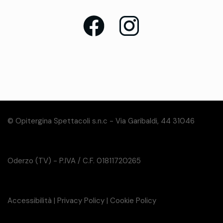
© Opitergina Spettacoli s.n.c - Via Garibaldi, 44 31046
Oderzo (TV) - P.IVA / C.F. 01811720265
Accessibilità
|
Privacy Policy
|
Cookie Policy