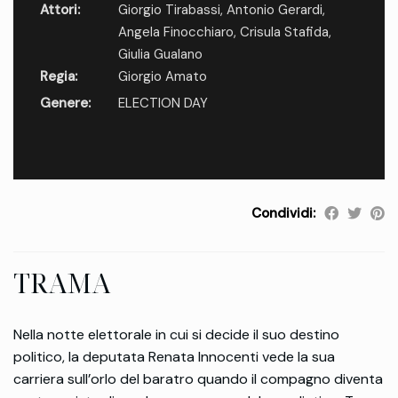
Attori:
Giorgio Tirabassi
,
Antonio Gerardi
,
Angela Finocchiaro
,
Crisula Stafida
,
Giulia Gualano
Regia:
Giorgio Amato
Genere:
ELECTION DAY
Condividi:
TRAMA
Nella notte elettorale in cui si decide il suo destino
politico, la deputata Renata Innocenti vede la sua
carriera sull’orlo del baratro quando il compagno diventa