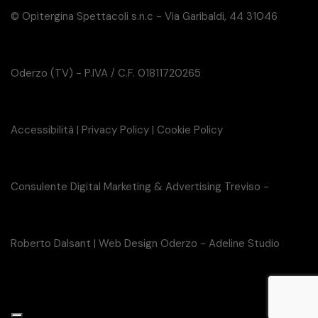
© Opitergina Spettacoli s.n.c - Via Garibaldi, 44 31046
Oderzo (TV) - P.IVA / C.F. 01811720265
Accessibilità
|
Privacy Policy
|
Cookie Policy
Consulente Digital Marketing & Advertising Treviso -
Roberto Dalsant
|
Web Design Oderzo - Adeline Studio