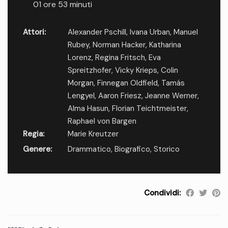
01 ore 53 minuti
Attori:
Alexander Pschill
,
Ivana Urban
,
Manuel
Rubey
,
Norman Hacker
,
Katharina
Lorenz
,
Regina Fritsch
,
Eva
Spreitzhofer
,
Vicky Krieps
,
Colin
Morgan
,
Finnegan Oldfield
,
Tamás
Lengyel
,
Aaron Friesz
,
Jeanne Werner
,
Alma Hasun
,
Florian Teichtmeister
,
Raphael von Bargen
Regia:
Marie Kreutzer
Genere:
Drammatico
,
Biografico
,
Storico
Condividi: