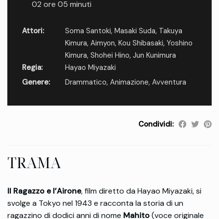
02 ore 05 minuti
Attori:
Soma Santoki
,
Masaki Suda
,
Takuya
Kimura
,
Aimyon
,
Kou Shibasaki
,
Yoshino
Kimura
,
Shohei Hino
,
Jun Kunimura
Regia:
Hayao Miyazaki
Genere:
Drammatico
,
Animazione
,
Avventura
Condividi:
TRAMA
Il Ragazzo e l’Airone
, film diretto da Hayao Miyazaki, si
svolge a Tokyo nel 1943 e racconta la storia di un
ragazzino di dodici anni di nome
Mahito
(voce originale