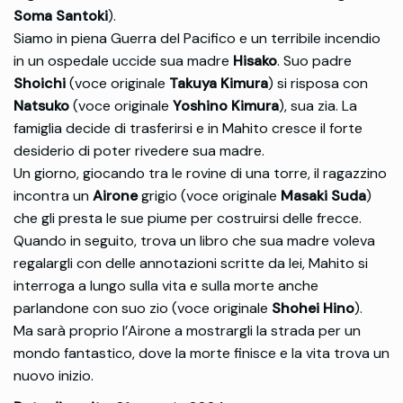
Soma Santoki
).
Siamo in piena Guerra del Pacifico e un terribile incendio
in un ospedale uccide sua madre
Hisako
. Suo padre
Shoichi
(voce originale
Takuya Kimura
) si risposa con
Natsuko
(voce originale
Yoshino Kimura
), sua zia. La
famiglia decide di trasferirsi e in Mahito cresce il forte
desiderio di poter rivedere sua madre.
Un giorno, giocando tra le rovine di una torre, il ragazzino
incontra un
Airone
grigio (voce originale
Masaki Suda
)
che gli presta le sue piume per costruirsi delle frecce.
Quando in seguito, trova un libro che sua madre voleva
regalargli con delle annotazioni scritte da lei, Mahito si
interroga a lungo sulla vita e sulla morte anche
parlandone con suo zio (voce originale
Shohei Hino
).
Ma sarà proprio l’Airone a mostrargli la strada per un
mondo fantastico, dove la morte finisce e la vita trova un
nuovo inizio.