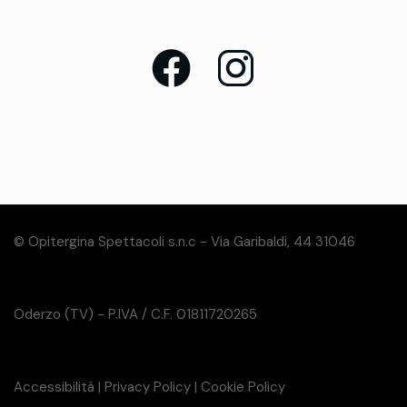
© Opitergina Spettacoli s.n.c - Via Garibaldi, 44 31046
Oderzo (TV) - P.IVA / C.F. 01811720265
Accessibilità
|
Privacy Policy
|
Cookie Policy