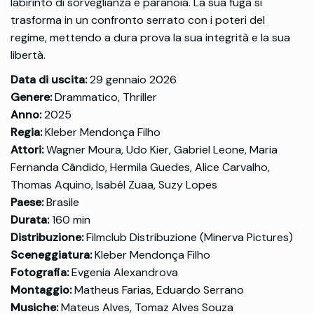
labirinto di sorveglianza e paranoia. La sua fuga si
trasforma in un confronto serrato con i poteri del
regime, mettendo a dura prova la sua integrità e la sua
libertà.
Data di uscita:
29 gennaio 2026
Genere:
Drammatico, Thriller
Anno:
2025
Regia:
Kleber Mendonça Filho
Attori:
Wagner Moura, Udo Kier, Gabriel Leone, Maria
Fernanda Cândido, Hermila Guedes, Alice Carvalho,
Thomas Aquino, Isabél Zuaa, Suzy Lopes
Paese:
Brasile
Durata:
160 min
Distribuzione:
Filmclub Distribuzione (Minerva Pictures)
Sceneggiatura:
Kleber Mendonça Filho
Fotografia:
Evgenia Alexandrova
Montaggio:
Matheus Farias, Eduardo Serrano
Musiche:
Mateus Alves, Tomaz Alves Souza