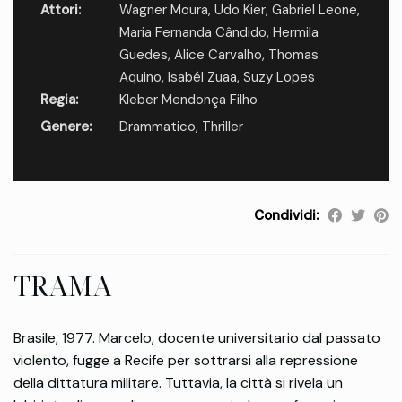
Attori:
Wagner Moura
,
Udo Kier
,
Gabriel Leone
,
Maria Fernanda Cândido
,
Hermila
Guedes
,
Alice Carvalho
,
Thomas
Aquino
,
Isabél Zuaa
,
Suzy Lopes
Regia:
Kleber Mendonça Filho
Genere:
Drammatico
,
Thriller
Condividi:
TRAMA
Brasile, 1977. Marcelo, docente universitario dal passato
violento, fugge a Recife per sottrarsi alla repressione
della dittatura militare. Tuttavia, la città si rivela un