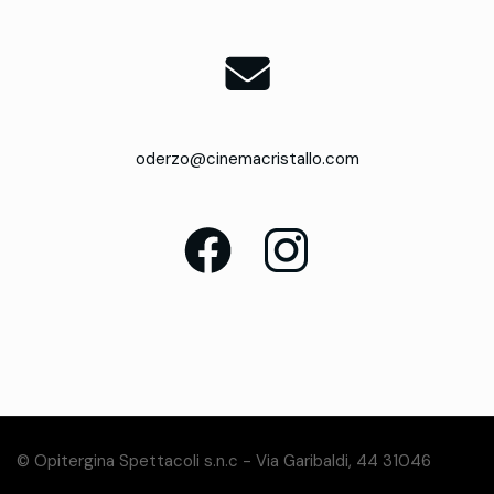
oderzo@cinemacristallo.com
© Opitergina Spettacoli s.n.c - Via Garibaldi, 44 31046