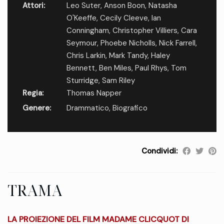
Attori:
Leo Suter
,
Anson Boon
,
Natasha
O'Keeffe
,
Cecily Cleeve
,
Ian
Conningham
,
Christopher Villiers
,
Cara
Seymour
,
Phoebe Nicholls
,
Nick Farrell
,
Chris Larkin
,
Mark Tandy
,
Haley
Bennett
,
Ben Miles
,
Paul Rhys
,
Tom
Sturridge
,
Sam Riley
Regia:
Thomas Napper
Genere:
Drammatico
,
Biografico
Condividi:
TRAMA
LA PROIEZIONE DEL FILM MADAME CLICQUOT DI