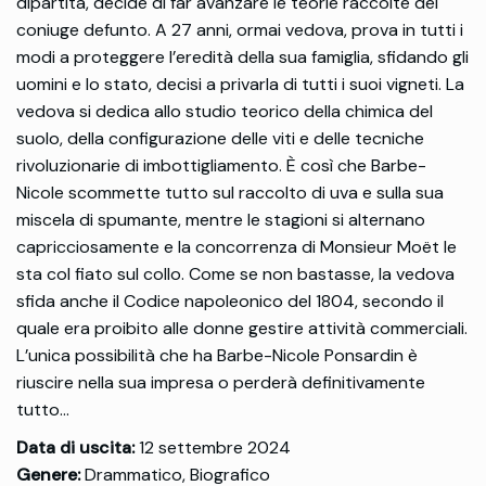
dipartita, decide di far avanzare le teorie raccolte del
coniuge defunto. A 27 anni, ormai vedova, prova in tutti i
modi a proteggere l’eredità della sua famiglia, sfidando gli
uomini e lo stato, decisi a privarla di tutti i suoi vigneti. La
vedova si dedica allo studio teorico della chimica del
suolo, della configurazione delle viti e delle tecniche
rivoluzionarie di imbottigliamento. È così che Barbe-
Nicole scommette tutto sul raccolto di uva e sulla sua
miscela di spumante, mentre le stagioni si alternano
capricciosamente e la concorrenza di Monsieur Moët le
sta col fiato sul collo. Come se non bastasse, la vedova
sfida anche il Codice napoleonico del 1804, secondo il
quale era proibito alle donne gestire attività commerciali.
L’unica possibilità che ha Barbe-Nicole Ponsardin è
riuscire nella sua impresa o perderà definitivamente
tutto…
Data di uscita:
12 settembre 2024
Genere:
Drammatico, Biografico