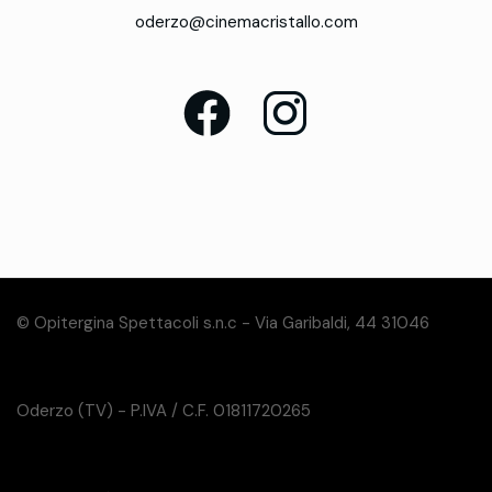
oderzo@cinemacristallo.com
© Opitergina Spettacoli s.n.c - Via Garibaldi, 44 31046
Oderzo (TV) - P.IVA / C.F. 01811720265