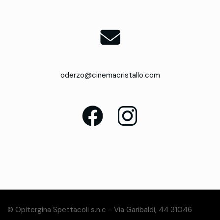
oderzo@cinemacristallo.com
© Opitergina Spettacoli s.n.c - Via Garibaldi, 44 31046