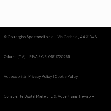
© Opitergina Spettacoli s.n.c - Via Garibaldi, 44 31046
Oderzo (TV) - P.IVA / C.F. 01811720265
Accessibilità
|
Privacy Policy
|
Cookie Policy
Consulente Digital Marketing & Advertising Treviso -