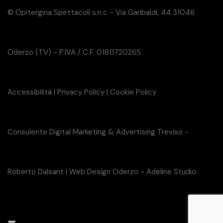
© Opitergina Spettacoli s.n.c - Via Garibaldi, 44 31046
Oderzo (TV) - P.IVA / C.F. 01811720265
Accessibilità
|
Privacy Policy
|
Cookie Policy
Consulente Digital Marketing & Advertising Treviso -
Roberto Dalsant
|
Web Design Oderzo - Adeline Studio