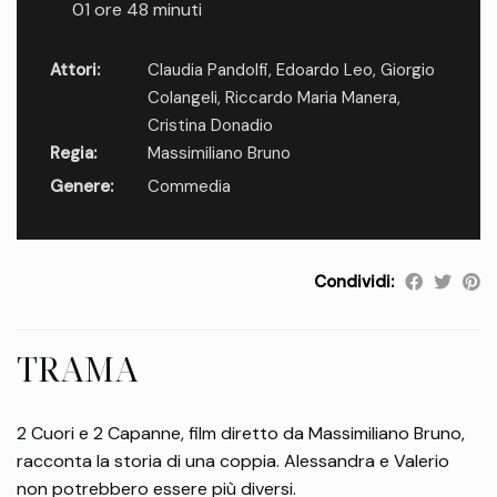
01 ore 48 minuti
Attori:
Claudia Pandolfi
,
Edoardo Leo
,
Giorgio
Colangeli
,
Riccardo Maria Manera
,
Cristina Donadio
Regia:
Massimiliano Bruno
Genere:
Commedia
Condividi:
TRAMA
2 Cuori e 2 Capanne, film diretto da Massimiliano Bruno,
racconta la storia di una coppia. Alessandra e Valerio
non potrebbero essere più diversi.