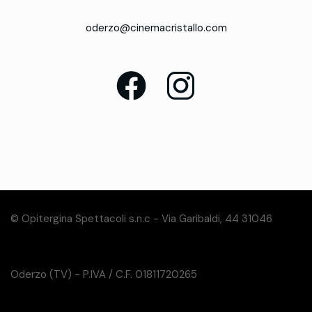
oderzo@cinemacristallo.com
© Opitergina Spettacoli s.n.c - Via Garibaldi, 44 31046
Oderzo (TV) - P.IVA / C.F. 01811720265