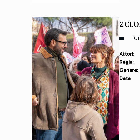
2 CUO
01 
Attori:
Regia:
Genere:
Data
uscita: