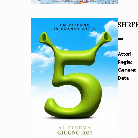
SHREK
Attori:
Regia:
Genere:
Data
uscita: