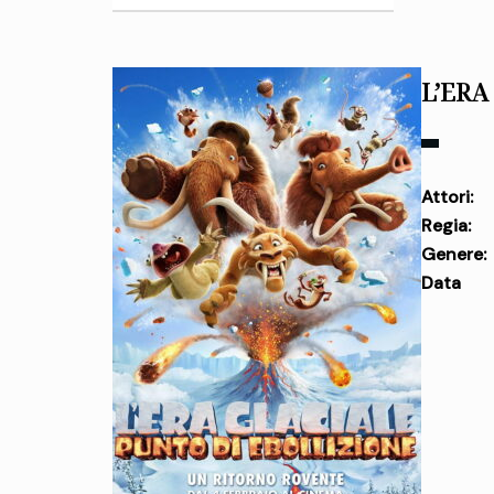
L’ERA
Attori:
Regia:
Genere:
Data
uscita: