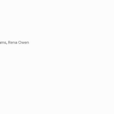
dams
,
Rena Owen