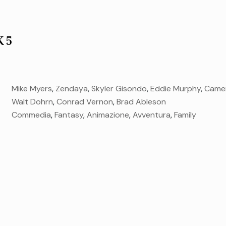
 5
Mike Myers
,
Zendaya
,
Skyler Gisondo
,
Eddie Murphy
,
Camer
Walt Dohrn
,
Conrad Vernon
,
Brad Ableson
Commedia
,
Fantasy
,
Animazione
,
Avventura
,
Family
mercoledì 30 Giu.