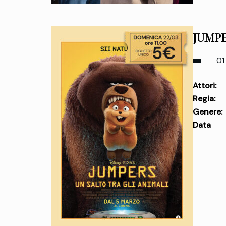
JUMPE
01 
Attori:
Regia:
Genere:
Data
uscita: