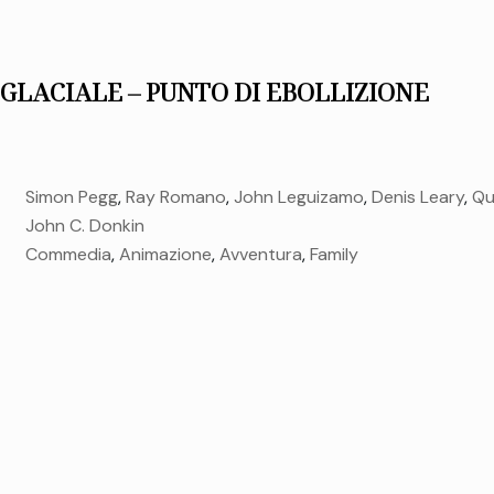
 GLACIALE – PUNTO DI EBOLLIZIONE
Simon Pegg
,
Ray Romano
,
John Leguizamo
,
Denis Leary
,
Qu
John C. Donkin
Commedia
,
Animazione
,
Avventura
,
Family
venerdì 05 Feb.