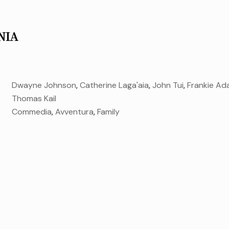
NIA
Dwayne Johnson
,
Catherine Laga'aia
,
John Tui
,
Frankie A
Thomas Kail
Commedia
,
Avventura
,
Family
mercoledì 19 Ago.