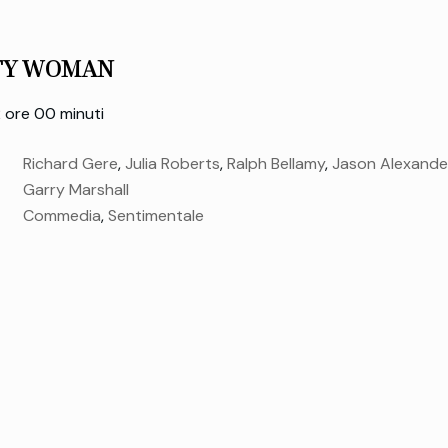
TY WOMAN
 ore 00 minuti
Richard Gere
,
Julia Roberts
,
Ralph Bellamy
,
Jason Alexande
Garry Marshall
como
,
Amy Yasbeck
,
Ezinor Donaheu
,
Alex Hyde-White
Commedia
,
Sentimentale
lunedì 09 Feb.