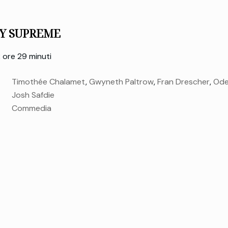
Y SUPREME
 ore 29 minuti
Timothée Chalamet
,
Gwyneth Paltrow
,
Fran Drescher
,
Ode
Josh Safdie
penser Granese
,
Tyler the Creator
,
Kevin O'Leary
Commedia
giovedì 22 Gen.