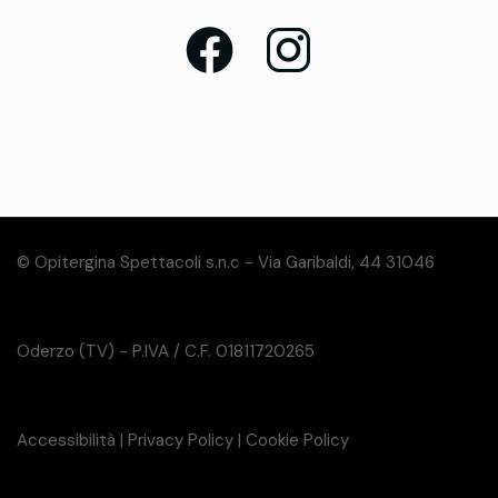
© Opitergina Spettacoli s.n.c - Via Garibaldi, 44 31046
Oderzo (TV) - P.IVA / C.F. 01811720265
Accessibilità
|
Privacy Policy
|
Cookie Policy