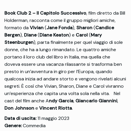
Book Club 2 – Il Capitolo Successivo
, film diretto da Bill
Holderman, racconta come il gruppo migliori amiche,
formato da
Vivian
(
Jane Fonda
),
Sharon
(
Candice
Bergen
),
Diane
(
Diane Keaton
) e
Carol
(
Mary
Steenburgen
), parta finalmente per quel viaggio di sole
donne, che ha a lungo rimandato. Le quattro amiche
portano il loro club del libro in Italia, ma quella che
doveva essere una vacanza rilassante si trasforma ben
presto in un’avventura in giro per l’Europa, quando
qualcosa inizia ad andare storto e vengono rivelati alcuni
segreti. È così che Vivian, Sharon, Diane e Carol vivranno
un’esperienza che capita una volta sola nella vita. Nel
cast del film anche A
ndy Garcia
,
Giancarlo Giannini
,
Don Johnson
e
Vincent Riotta
.
Data di uscita:
11 maggio 2023
Genere:
Commedia