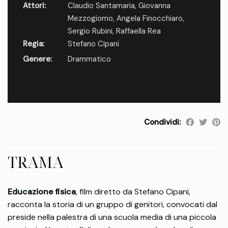
Attori:
Claudio Santamaria
,
Giovanna
Mezzogiorno
,
Angela Finocchiaro
,
Sergio Rubini
,
Raffaella Rea
Regia:
Stefano Cipani
Genere:
Drammatico
Condividi:
TRAMA
Educazione fisica
, film diretto da Stefano Cipani,
racconta la storia di un gruppo di genitori, convocati dal
preside nella palestra di una scuola media di una piccola