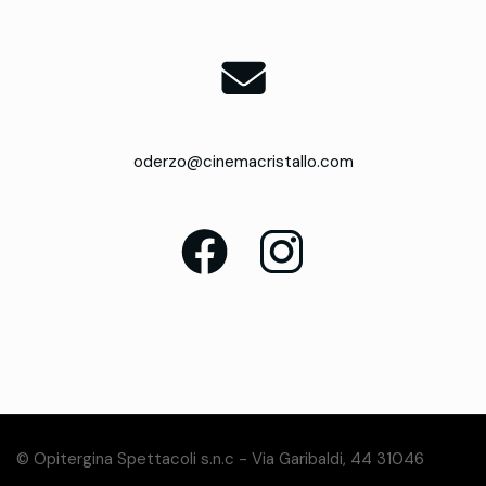
oderzo@cinemacristallo.com
© Opitergina Spettacoli s.n.c - Via Garibaldi, 44 31046