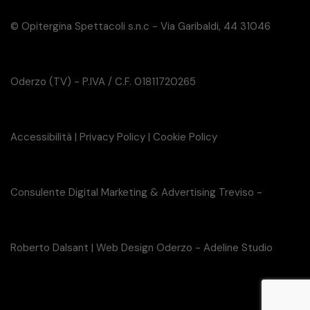
© Opitergina Spettacoli s.n.c - Via Garibaldi, 44 31046
Oderzo (TV) - P.IVA / C.F. 01811720265
Accessibilità
|
Privacy Policy
|
Cookie Policy
Consulente Digital Marketing & Advertising Treviso -
Roberto Dalsant
|
Web Design Oderzo - Adeline Studio