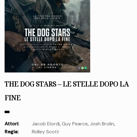
THE DOG STARS – LE STELLE DOPO LA
FINE
Attori:
Jacob Elordi
,
Guy Pearce
,
Josh Brolin
,
Regia:
Ridley Scott
Margaret Qualley