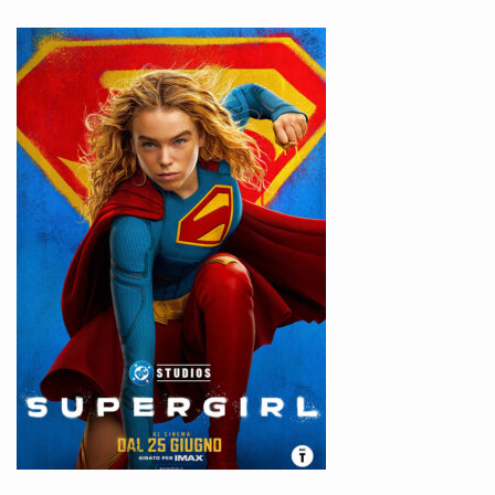
Joseph Quinn
,
Pedro Pascal
,
Chris Hemsworth
,
Channing
Tatum
,
David Harbour
,
Tom Hiddleston