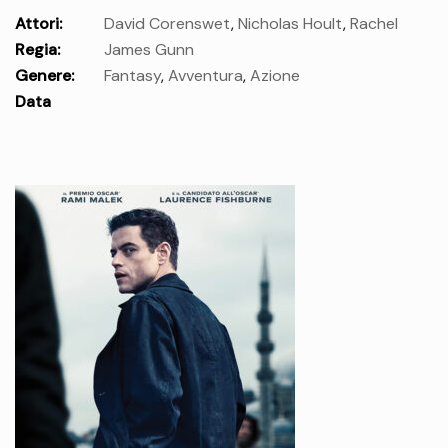
Attori:
David Corenswet
,
Nicholas Hoult
,
Rachel
Regia:
James Gunn
Brosnahan
,
Nathan Fillion
,
Isabela Merced
,
Wendell Pierce
,
Genere:
Fantasy
,
Avventura
,
Azione
Skyler Gisondo
,
Anthony Carrigan
,
Edi Gathegi
,
Sara
Data
Sampaio
,
María Gabriela de Faría
,
Terence Rosemore
,
uscita:
giovedì 10 Lug.
Sean Gunn