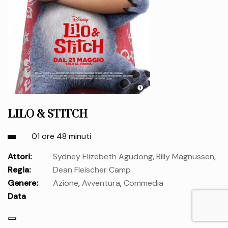
LILO & STITCH
01 ore 48 minuti
Attori:
Sydney Elizebeth Agudong
,
Billy Magnussen
,
Regia:
Dean Fleischer Camp
Tia Carrere
,
Chris Sanders
,
Courtney B. Vance
,
Zach
Genere:
Azione
,
Avventura
,
Commedia
Galifianakis
,
Jason Scott Lee Paese: USA
,
Maia Kealoha
Data
uscita:
mercoledì 21 Mag.