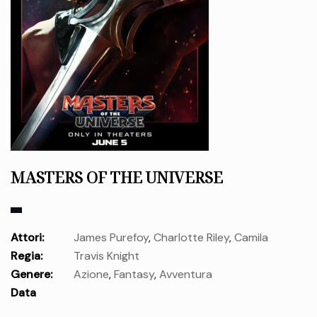
MASTERS OF THE UNIVERSE
Attori:
James Purefoy
,
Charlotte Riley
,
Camila
Regia:
Travis Knight
Mendes
,
Sasheer Zamata
,
Jóhannes Jóhannesson
,
Sam
Genere:
Azione
,
Fantasy
,
Avventura
C. Wilson
,
Jared Leto
,
Kristen Wiig
,
Morena Baccarin
,
Idris
Data
Elba
,
Nicholas Galitzine
,
Alison Brie
,
Hafþór Júlíus
uscita:
giovedì 04 Giu.
Björnsson