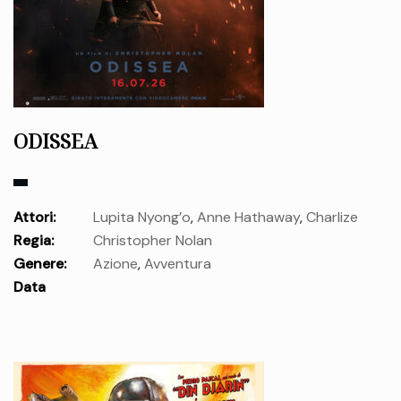
ODISSEA
Attori:
Lupita Nyong’o
,
Anne Hathaway
,
Charlize
Regia:
Christopher Nolan
Theron
,
Matt Damon
,
Zendaya
,
Robert Pattinson
,
Tom
Genere:
Azione
,
Avventura
Holland
Data
uscita:
giovedì 16 Lug.