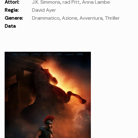
Attori:
J.K. Simmons
,
rad Pitt
,
Anna Lambe
Regia:
David Ayer
Genere:
Drammatico
,
Azione
,
Avventura
,
Thriller
Data
uscita:
giovedì 24 Set.