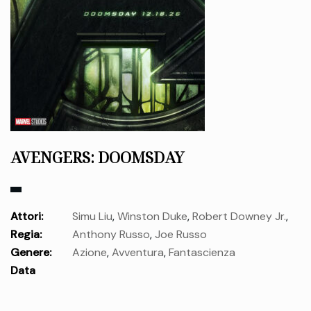
AVENGERS: DOOMSDAY
Attori:
Simu Liu
,
Winston Duke
,
Robert Downey Jr.
,
Regia:
Anthony Russo
,
Joe Russo
Kelsey Grammer
,
Vanessa Kirby
,
Rebecca Romijn
,
Paul
Genere:
Azione
,
Avventura
,
Fantascienza
Rudd
,
Patrick Stewart
,
Florence Pugh
,
Ian McKellen
,
Data
Tenoch Huerta
,
Ebon Moss-Bachrach
,
Wyatt Russell
,
uscita:
mercoledì 16 Dic.
Alan Cumming
,
Letitia Michelle Wright
,
Sebastian Stan
,
Hannah John-Kamen
,
Danny Ramirez
,
Anthony Mackie
,