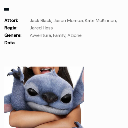
Attori:
Jack Black
,
Jason Momoa
,
Kate McKinnon
,
Regia:
Jared Hess
Danielle Brooks
,
Emma Myers
,
Sebastian Eugene Hansen
,
Genere:
Avventura
,
Family
,
Azione
Jennifer Coolidge
,
Jemaine Clement
Data
uscita:
giovedì 03 Apr.