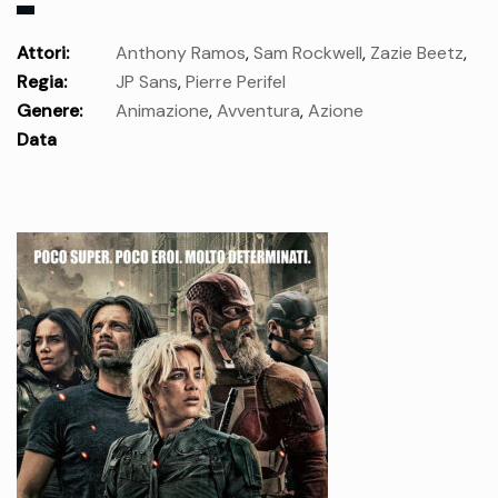
Attori:
Anthony Ramos
,
Sam Rockwell
,
Zazie Beetz
,
Regia:
JP Sans
,
Pierre Perifel
Craig Robinson
,
Alex Borstein
,
Marc Maron
,
Richard
Genere:
Animazione
,
Avventura
,
Azione
Ayoade
,
Lilly Singh
,
Awkwafina
Data
uscita:
mercoledì 20 Ago.