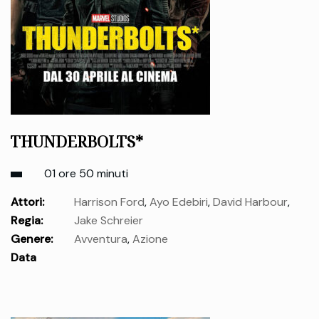
THUNDERBOLTS*
01 ore 50 minuti
Attori:
Harrison Ford
,
Ayo Edebiri
,
David Harbour
,
Regia:
Jake Schreier
Steven Yeun
,
Hannah John-Kamen
,
Sebastian Stan
,
Olga
Genere:
Avventura
,
Azione
Kurylenko
,
Wyatt Russell
,
Julia Louis-Dreyfus
,
Rachel
Data
Weisz
,
Lewis Pullman
,
Geraldine Viswanathan
,
Florence
uscita:
mercoledì 30 Apr.
Pugh