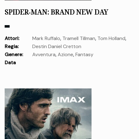
SPIDER‑MAN: BRAND NEW DAY
Attori:
Mark Ruffalo
,
Tramell Tillman
,
Tom Holland
,
Regia:
Destin Daniel Cretton
Jon Bernthal
,
Michael Mando
,
Jacob Batalon
,
Melanie
Genere:
Avventura
,
Azione
,
Fantasy
Scrofano
,
Liza Colón‑Zayas
,
Sadie Sink
,
Zendaya
Data
uscita:
domenica 26 Lug.