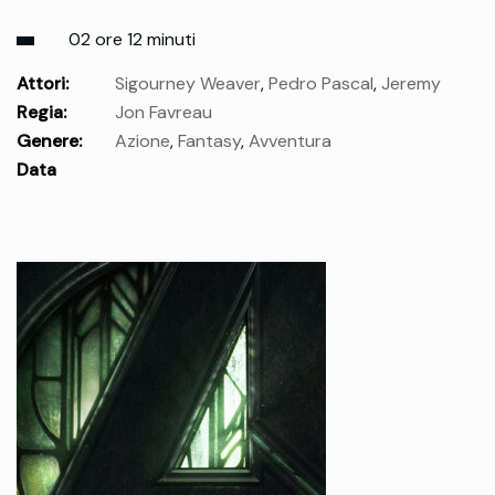
02 ore 12 minuti
Attori:
Sigourney Weaver
,
Pedro Pascal
,
Jeremy
Regia:
Jon Favreau
Allen White
,
Jonny Coyne
,
Steve Blum
,
Hemky Madera
Genere:
Azione
,
Fantasy
,
Avventura
Data
uscita:
mercoledì 20 Mag.