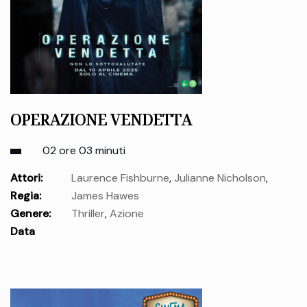
OPERAZIONE VENDETTA
02 ore 03 minuti
Attori:
Laurence Fishburne
,
Julianne Nicholson
,
Regia:
James Hawes
Rachel Brosnahan
,
Adrian Martinez
,
Caitriona Balfe
,
Holt
Genere:
Thriller
,
Azione
McCallany
,
Rami Malek
Data
uscita:
giovedì 10 Apr.