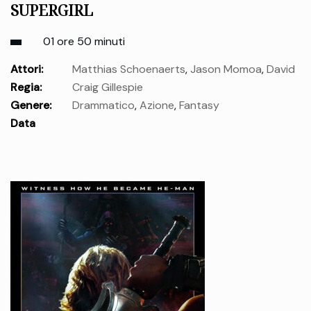
SUPERGIRL
01 ore 50 minuti
Attori:
Matthias Schoenaerts
,
Jason Momoa
,
David
Regia:
Craig Gillespie
Krumholtz
,
Emily Beecham
,
Milly Alcock
,
Eve Ridley
,
Alice
Genere:
Drammatico
,
Azione
,
Fantasy
Hewkin
Data
uscita:
giovedì 25 Giu.