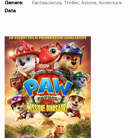
Genere:
Fantascienza
,
Thriller
,
Azione
,
Avventura
Data
uscita:
mercoledì 26 Ago.