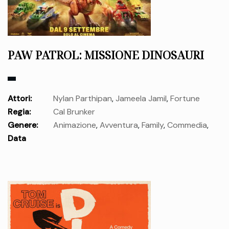
PAW PATROL: MISSIONE DINOSAURI
Attori:
Nylan Parthipan
,
Jameela Jamil
,
Fortune
Regia:
Cal Brunker
Feimster
,
Jennifer Hudson
,
Terry Crews
,
Snoop Dogg
,
Genere:
Animazione
,
Avventura
,
Family
,
Commedia
,
Carter Young
,
Rain Janjua
,
Hayden Chamberlen
,
William
Data
Desrosiers
,
Henry Bolan
,
Paris Hilton
,
Mckenna Grace
,
Ron
Azione
uscita:
mercoledì 09 Set.
Pardo