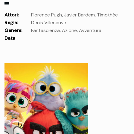
Attori:
Florence Pugh
,
Javier Bardem
,
Timothée
Regia:
Denis Villeneuve
Chalamet
,
Jason Momoa
,
Rebecca Ferguson
,
Zendaya
,
Genere:
Fantascienza
,
Azione
,
Avventura
Robert Pattinson
,
Ida Brooke
,
Anya Taylor-Joy
,
Isaach De
Data
Bankolé
uscita:
giovedì 03 Dic.