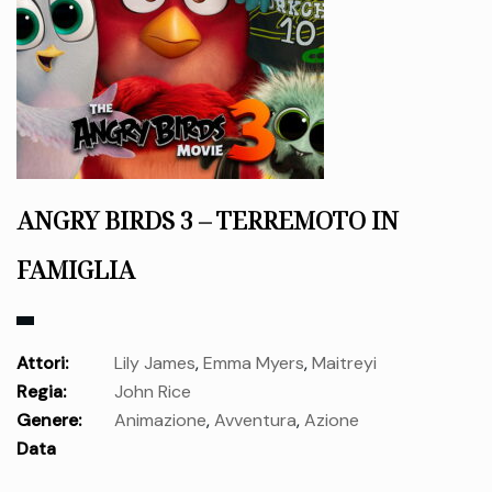
ANGRY BIRDS 3 – TERREMOTO IN
FAMIGLIA
Attori:
Lily James
,
Emma Myers
,
Maitreyi
Regia:
John Rice
Ramakrishnan
,
Danny McBride
,
Keke Palmer
,
Rachel Bloom
,
Genere:
Animazione
,
Avventura
,
Azione
Jason Sudeikis
,
Josh Gad
,
Tim Robinson
,
Walker Scobell
,
Data
Anna Cathcart
,
James Austin Johnson
,
Nikki Glaser
,
Sam
uscita:
mercoledì 23 Dic.
Richardson