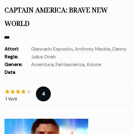
CAPTAIN AMERICA: BRAVE NEW
WORLD
Attori:
Giancarlo Esposito
,
Anthony Mackie
,
Danny
Regia:
Julius Onah
Ramirez
,
Shira Haas
,
Xosha Roquemore
,
Carl Lumbly
,
Liv
Genere:
Avventura
,
Fantascienza
,
Azione
Tyler
,
Tim Blake Nelson
,
Rosa Salazar
,
Colby Lopez
,
Data
Takehiro Hira
,
Phuong Kubacki
,
Rachael Markarian
,
uscita:
mercoledì 12 Feb.
Harrison Ford
4
1 Voti