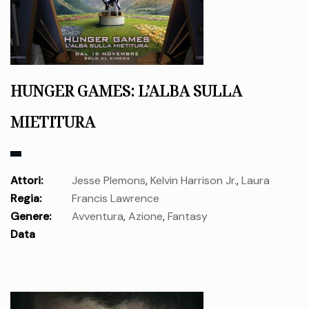
HUNGER GAMES: L’ALBA SULLA
MIETITURA
Attori:
Jesse Plemons
,
Kelvin Harrison Jr.
,
Laura
Regia:
Francis Lawrence
Marcus
,
Ralph Fiennes
,
Elle Fanning
,
Kieran Culkin
,
Ben
Genere:
Avventura
,
Azione
,
Fantasy
Wang
,
Glenn Close
,
Billy Porter
,
Lili Taylor
,
Joseph Zada
,
Data
Whitney Peak
,
Mckenna Grace
,
Maya Hawke
uscita:
giovedì 19 Nov.