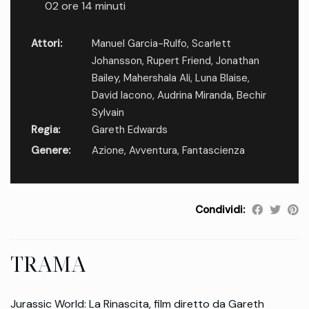
02 ore 14 minuti
Attori:
Manuel Garcia-Rulfo
,
Scarlett
Johansson
,
Rupert Friend
,
Jonathan
Bailey
,
Mahershala Ali
,
Luna Blaise
,
David Iacono
,
Audrina Miranda
,
Bechir
Sylvain
Regia:
Gareth Edwards
Genere:
Azione
,
Avventura
,
Fantascienza
Condividi:
TRAMA
Jurassic World: La Rinascita, film diretto da Gareth