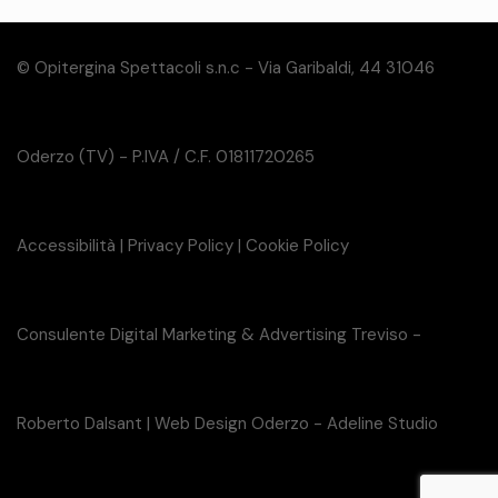
© Opitergina Spettacoli s.n.c - Via Garibaldi, 44 31046
Oderzo (TV) - P.IVA / C.F. 01811720265
Accessibilità
|
Privacy Policy
|
Cookie Policy
Consulente Digital Marketing & Advertising Treviso -
Roberto Dalsant
|
Web Design Oderzo - Adeline Studio