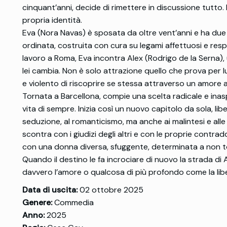
cinquant’anni, decide di rimettere in discussione tutto. 
propria identità.
Eva (Nora Navas) è sposata da oltre vent’anni e ha due f
ordinata, costruita con cura su legami affettuosi e resp
lavoro a Roma, Eva incontra Alex (Rodrigo de la Serna),
lei cambia. Non è solo attrazione quello che prova per lu
e violento di riscoprire se stessa attraverso un amore 
Tornata a Barcellona, compie una scelta radicale e inasp
vita di sempre. Inizia così un nuovo capitolo da sola, lib
seduzione, al romanticismo, ma anche ai malintesi e alle i
scontra con i giudizi degli altri e con le proprie contradd
con una donna diversa, sfuggente, determinata a non to
Quando il destino le fa incrociare di nuovo la strada di
davvero l’amore o qualcosa di più profondo come la lib
Data di uscita:
02 ottobre 2025
Genere:
Commedia
Anno:
2025