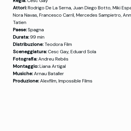
Regia:
Cesc Gay
Attori:
Rodrigo De La Serna, Juan Diego Botto, Miki Espa
Nora Navas, Francesco Carril, Mercedes Sampietro, Ann
Tatien
Paese:
Spagna
Durata:
99 min
Distribuzione:
Teodora Film
Sceneggiatura:
Cesc Gay, Eduard Sola
Fotografia:
Andreu Rebés
Montaggio:
Liana Artigal
Musiche:
Arnau Bataller
Produzione:
Alexfilm, Impossible Films