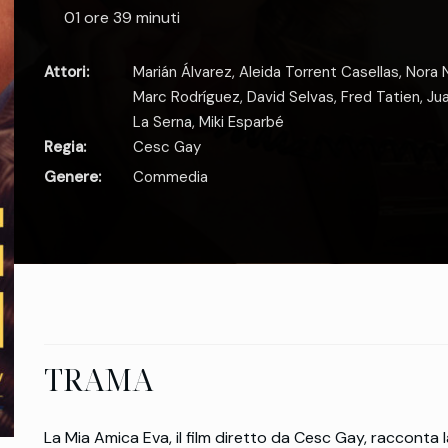
01 ore 39 minuti
Attori:
Marián Álvarez
,
Aleida Torrent Casellas
,
Nora 
Marc Rodríguez
,
David Selvas
,
Fred Tatien
,
Ju
La Serna
,
Miki Esparbé
Regia:
Cesc Gay
Genere:
Commedia
TRAMA
La Mia Amica Eva, il film diretto da Cesc Gay, racconta l