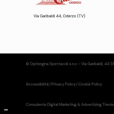
Via Garibaldi 44, Oderzo (TV)
© Opitergina Spettacoli s.n.c - Via Garibaldi, 44 
Accessibilità
|
Privacy Policy
|
Cookie Policy
Consulente Digital Marketing & Advertising Trevi