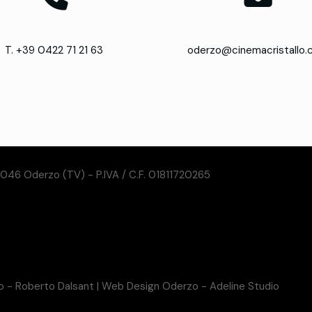
T. +39 0422 71 21 63
oderzo@cinemacristallo
31046 Oderzo (TV) - P.IVA / C.F. 01811720265
so - Roberto Dalsant
|
Web Design Oderzo - Adeline Studio